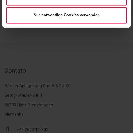
Descrição do escopo de fornecimento e serviços
Nur notwendige Cookies verwenden
Contato
Steuler Anlagenbau GmbH & Co. KG
Georg-Steuler-Str. 1
56203 Höhr-Grenzhausen
Alemanha
+49 2624 13-302