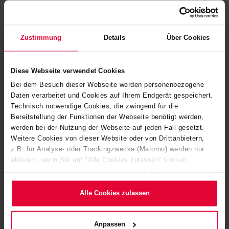
geral, planejador, subempreiteiro ou como parte de um
consórcio.
Zustimmung
Details
Über Cookies
Quando o processo estiver finalizado, você pode
Diese Webseite verwendet Cookies
esperar muito de nós, incluindo:
Bei dem Besuch dieser Webseite werden personenbezogene
Daten verarbeitet und Cookies auf Ihrem Endgerät gespeichert.
Lista de sistemas principais e auxiliares
Technisch notwendige Cookies, die zwingend für die
Balanços de massa e energia
Bereitstellung der Funktionen der Webseite benötigt werden,
werden bei der Nutzung der Webseite auf jeden Fall gesetzt.
Diagramas de blocos e, se necessário, diagramas de
Weitere Cookies von dieser Website oder von Drittanbietern,
fluxo de processo
z.B. für Analyse- oder Trackingzwecke (Matomo) werden nur
aktiviert, wenn Sie auf "Alle Cookies zulassen" klicken.
Layout
Möchten Sie dies nicht, klicken Sie bitte auf "Nur notwendige
Cookies verwenden". Mehr dazu (einschließlich der Möglichkeit,
Conceito de automação
die Einwilligungserklärung zu ändern oder zu widerrufen)
Alle Cookies zulassen
Cronograma
erfahren Sie in unserem
Cookie-Hinweis
(Link im Fuß der
Website) bzw. der
Datenschutzerklärung
.
Estimativa de custo
Anpassen