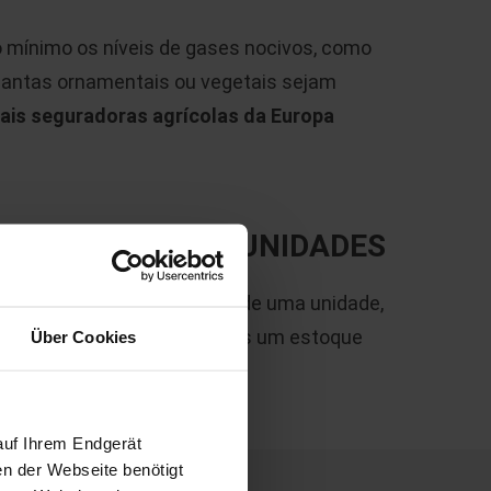
 mínimo os níveis de gases nocivos, como
plantas ornamentais ou vegetais sejam
pais seguradoras agrícolas da Europa
ÃO DAS NOSSAS UNIDADES
caso de mau funcionamento de uma unidade,
imediatas. Sempre mantemos um estoque
Über Cookies
auf Ihrem Endgerät
en der Webseite benötigt