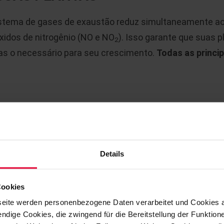
istema de gases de exaustão reduz simultaneamente ao
óxidos de nitrogênio (NO e NO
). Isso garante que suas 
2
as o necessário para seu crescimento.
Todas as princi
IA À ASSISTÊNCIA E MANUTENÇ
por nossa equipe de serviço competente no local. Em 
agnosticar rapidamente o problema e tomar medidas 
Details
tir que a unidade volte a funcionar rapidamente.
Cookies
eite werden personenbezogene Daten verarbeitet und Cookies 
ndige Cookies, die zwingend für die Bereitstellung der Funktion