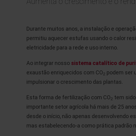
Aumenta o crescimento e o rend
Durante muitos anos, a instalação e operaçã
permitiu aquecer estufas usando o calor re
eletricidade para a rede e uso interno.
Ao integrar nosso
sistema catalítico de pur
exaustão enriquecidos com CO
podem ser u
2
impulsionar o crescimento das plantas.
Esta forma de fertilização com CO
tem sido
2
importante setor agrícola há mais de 25 anos
desde o início, não apenas desenvolvendo es
mas estabelecendo-a como prática padrão na 