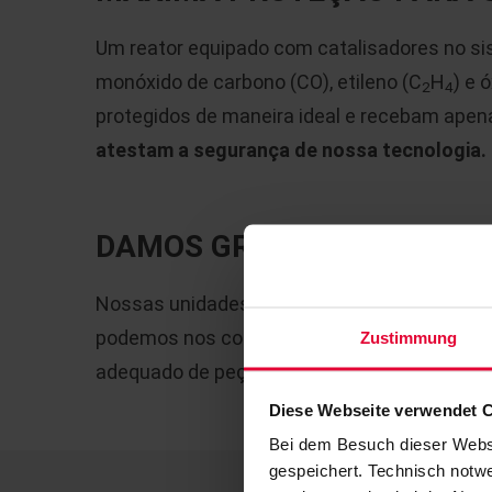
Um reator equipado com catalisadores no s
monóxido de carbono (CO), etileno (C
H
) e 
2
4
protegidos de maneira ideal e recebam apen
atestam a segurança de nossa tecnologia.
DAMOS GRANDE IMPORTÂNC
Nossas unidades são atendidas e mantidas 
podemos nos conectar remotamente para di
Zustimmung
adequado de peças sobressalentes para garan
Diese Webseite verwendet 
Bei dem Besuch dieser Webs
gespeichert. Technisch notwe