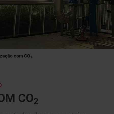
lização com CO
2
O
COM CO
2