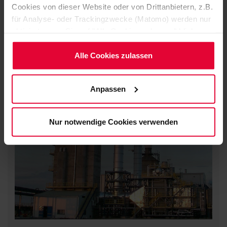
Cookies von dieser Website oder von Drittanbietern, z.B.
normalmente instalações de produção para matérias-
für Analyse- oder Trackingzwecke (Matomo) werden nur
primas, indústrias cosméticas e farmacêuticas
aktiviert, wenn Sie auf "Alle Cookies zulassen" klicken.
Möchten Sie dies nicht, klicken Sie bitte auf "Nur
notwendige Cookies verwenden". Mehr dazu
Alle Cookies zulassen
(einschließlich der Möglichkeit, die Einwilligungserklärung
TECNOLOGIAS
zu ändern oder zu widerrufen) erfahren Sie in
Anpassen
unserem
Cookie-Hinweis
(Link im Fuß der Website)
bzw. der
Datenschutzerklärung
.
Nur notwendige Cookies verwenden