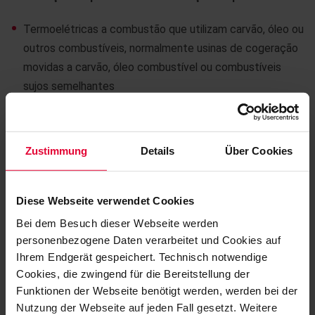
Termoelétricas a combustão que utilizam carvão, óleo ou
outros combustíveis, normalmente usinas de cogeração
movidas a carvão, óleo combustível ou combustíveis
sujos semelhantes
Instalações de incineração para a eliminação/tratamento
térmico de resíduos industriais, instalações de
incineração de resíduos normalmente perigosos,
Zustimmung
Details
Über Cookies
incineração de escórias, incineração de gases residuais,
incineração de lamas de depuração
Diese Webseite verwendet Cookies
Usinas de processamento térmico, como usinas de
Bei dem Besuch dieser Webseite werden
reciclagem, usinas de descontaminação de solo, usinas
personenbezogene Daten verarbeitet und Cookies auf
de descarte de munição, usinas de calcinação, fornos de
Ihrem Endgerät gespeichert. Technisch notwendige
cimento, fundições de zinco, usinas de torrefação e
Cookies, die zwingend für die Bereitstellung der
sinterização, etc.
Funktionen der Webseite benötigt werden, werden bei der
Nutzung der Webseite auf jeden Fall gesetzt. Weitere
Plantas de processamento químico e petroquímico,