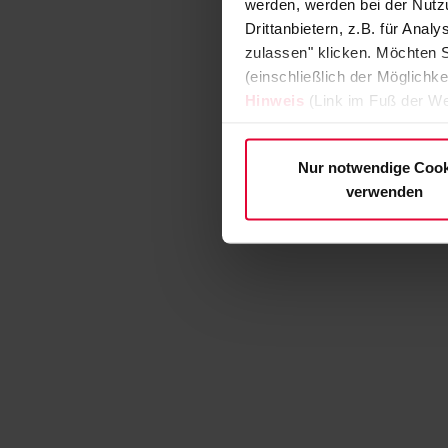
werden, werden bei der Nutzu
Drittanbietern, z.B. für Ana
zulassen" klicken. Möchten S
(einschließlich der Möglichke
Hinweis
(Link im Fuß der We
Nur notwendige Cook
verwenden