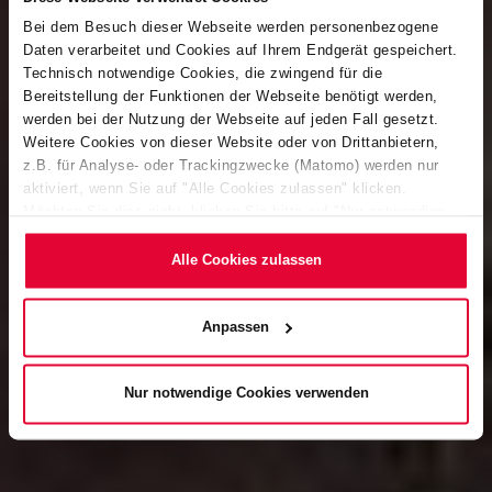
Bei dem Besuch dieser Webseite werden personenbezogene
Daten verarbeitet und Cookies auf Ihrem Endgerät gespeichert.
Technisch notwendige Cookies, die zwingend für die
Bereitstellung der Funktionen der Webseite benötigt werden,
werden bei der Nutzung der Webseite auf jeden Fall gesetzt.
Weitere Cookies von dieser Website oder von Drittanbietern,
z.B. für Analyse- oder Trackingzwecke (Matomo) werden nur
aktiviert, wenn Sie auf "Alle Cookies zulassen" klicken.
Möchten Sie dies nicht, klicken Sie bitte auf "Nur notwendige
Cookies verwenden". Mehr dazu (einschließlich der Möglichkeit,
die Einwilligungserklärung zu ändern oder zu widerrufen)
Alle Cookies zulassen
erfahren Sie in unserem
Cookie-Hinweis
(Link im Fuß der
Website) bzw. der
Datenschutzerklärung
.
Anpassen
Nur notwendige Cookies verwenden