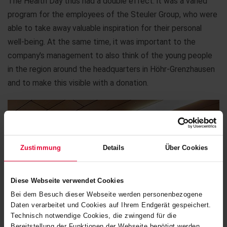
The Health Day thus had a double effect: it was a varied
program for the employees of the Steuler Group, who were
able to take away valuable inspiration for their personal
well-being. At the same time, it was important to the
company's management to also think of the young people
in the region around the headquarters in Höhr-Grenzhausen
and to make this visible with a donation.
Zustimmung
Details
Über Cookies
Diese Webseite verwendet Cookies
Bei dem Besuch dieser Webseite werden personenbezogene
Daten verarbeitet und Cookies auf Ihrem Endgerät gespeichert.
Technisch notwendige Cookies, die zwingend für die
Bereitstellung der Funktionen der Webseite benötigt werden,