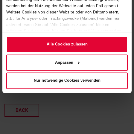
werden bei der Nutzung der Webseite auf jeden Fall gesetzt.
Weitere Cookies von dieser Website oder von Drittanbietern,
z.B. für Analyse- oder Trackingzwecke (Matomo) werden nur
aktiviert, wenn Sie auf "Alle Cookies zulassen" klicken.
Möchten Sie dies nicht, klicken Sie bitte auf "Nur notwendige
Cookies verwenden". Mehr dazu (einschließlich der Möglichkeit,
die Einwilligungserklärung zu ändern oder zu widerrufen)
Alle Cookies zulassen
erfahren Sie in unserem
Cookie-Hinweis
(Link im Fuß der
Website) bzw. der
Datenschutzerklärung
.
Anpassen
Nur notwendige Cookies verwenden
BACK