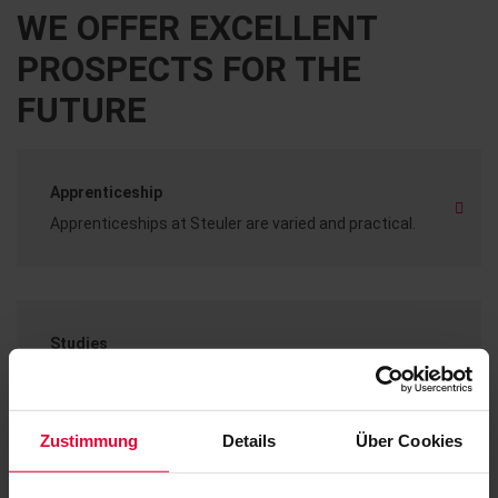
WE OFFER EXCELLENT
PROSPECTS FOR THE
FUTURE
Apprenticeship
Apprenticeships at Steuler are varied and practical.
Studies
Our offers for students are impressive.
Zustimmung
Details
Über Cookies
Working with Steuler