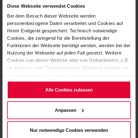
Diese Webseite verwendet Cookies
Bring your professional experience and your
personality.
Bei dem Besuch dieser Webseite werden
personenbezogene Daten verarbeitet und Cookies auf
Ihrem Endgerät gespeichert. Technisch notwendige
Cookies, die zwingend für die Bereitstellung der
Funktionen der Webseite benötigt werden, werden bei der
Location Advantages
Nutzung der Webseite auf jeden Fall gesetzt. Weitere
Welcome to your new home.
Cookies von dieser Website oder von Drittanbietern, z.B.
für Analyse- oder Trackingzwecke (Matomo) werden nur
aktiviert, wenn Sie auf "Alle Cookies zulassen" klicken.
Möchten Sie dies nicht, klicken Sie bitte auf "Nur
HR Contacts
notwendige Cookies verwenden". Mehr dazu
Alle Cookies zulassen
Your direct contact to the HR department.
(einschließlich der Möglichkeit, die Einwilligungserklärung
zu ändern oder zu widerrufen) erfahren Sie in
Anpassen
unserem
Cookie-Hinweis
(Link im Fuß der Website)
bzw. der
Datenschutzerklärung
.
Job portal
Nur notwendige Cookies verwenden