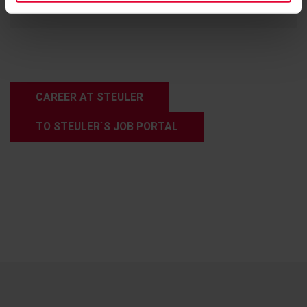
You can find our current vacancies here.
CAREER AT STEULER
TO STEULER`S JOB PORTAL